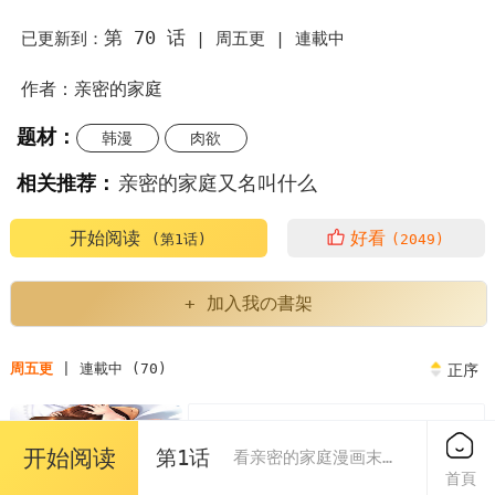
第 70 话
已更新到：
|
周五更 |
連載中
作者：亲密的家庭
题材：
韩漫
肉欲
相关推荐：
亲密的家庭又名叫什么
亲密的家庭漫画为什么不更新了
亲密的家庭繁体
开始阅读
好看
(第1话)
(2049)
亲密的家庭人物介绍
亲密的家庭又叫什么
+ 加入我の書架
亲密的家庭英语
亲密的家庭关系对孩子的影响
周五更
| 連載中 (70)
正序
亲密的家庭泰民
第1章
免费
开始阅读
第1话
亲密的家庭或者朋友中的评价表现了
看亲密的家庭漫画末删减版
2023/04/07
首頁