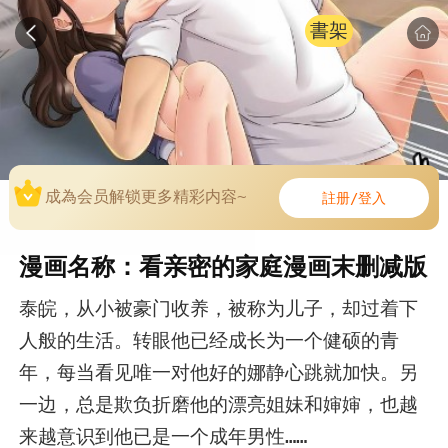
書架
成為会员解锁更多精彩内容~
註册/登入
漫画名称：看亲密的家庭漫画末删减版
泰皖，从小被豪门收养，被称为儿子，却过着下
人般的生活。转眼他已经成长为一个健硕的青
年，每当看见唯一对他好的娜静心跳就加快。另
一边，总是欺负折磨他的漂亮姐妹和婶婶，也越
来越意识到他已是一个成年男性……