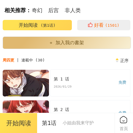
相关推荐：
奇幻
后宫
非人类
开始阅读
好看
(第1话)
(1501)
+ 加入我の書架
周四更
| 連載中 (30)
正序
第 1 话
免费
2026/01/29
第 2 话
免费
2026/01/29
开始阅读
第1话
小姐由我来守护
首頁