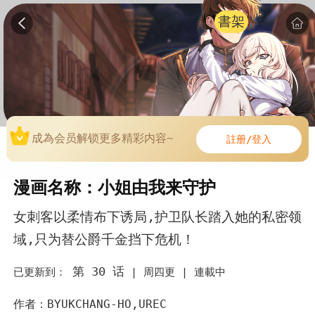
書架
成為会员解锁更多精彩内容~
註册/登入
漫画名称：小姐由我来守护
女刺客以柔情布下诱局,护卫队长踏入她的私密领
域,只为替公爵千金挡下危机！
第 30 话
已更新到：
|
周四更 |
連載中
作者：BYUKCHANG-HO,UREC